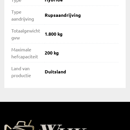
Type
Rupsaandrijving
aandrijving
Totaalgewicht
1.800 kg
gvw
Maximale
200 kg
hefcapaciteit
Land van
Duitsland
productie