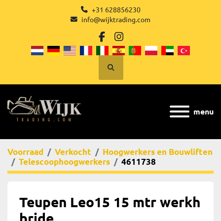
+31 628856230
info@wijktrading.com
facebook
instagram
Zoek
menu
Voorraad
Verkocht
Hoogwerkers en Bouwliften
Telescoophoogwerkers
4611738
Teupen Leo15 15 mtr werkh
bride