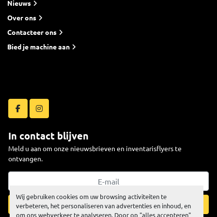
Nieuws
Over ons
Contacteer ons
Bied je machine aan
facebook
instagram
In contact blijven
Meld u aan om onze nieuwsbrieven en inventarisflyers te
ontvangen.
Wij gebruiken cookies om uw browsing activiteiten te
Inschrijven
verbeteren, het personaliseren van advertenties en inhoud, en
om ons webverkeer te analyseren. Door op "alles accepteren"