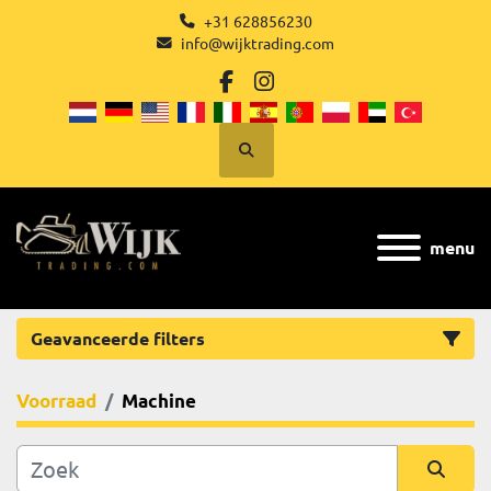
+31 628856230
info@wijktrading.com
facebook
instagram
Zoek
menu
Geavanceerde filters
Voorraad
Machine
Categorie