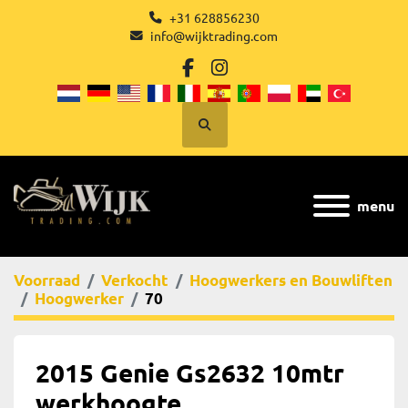
+31 628856230
info@wijktrading.com
facebook
instagram
Zoek
menu
Voorraad
Verkocht
Hoogwerkers en Bouwliften
Hoogwerker
70
2015 Genie Gs2632 10mtr
werkhoogte