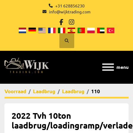
+31 628856230
info@wijktrading.com
facebook
instagram
Zoek
menu
Voorraad
Laadbrug
Laadbrug
110
2022 Tvh 10ton
laadbrug/loadingramp/verlad