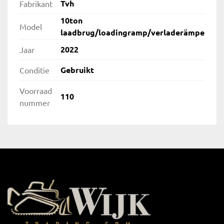
Tvh
Fabrikant
10ton
Model
laadbrug/loadingramp/verladerämpe
2022
Jaar
Gebruikt
Conditie
Voorraad
110
nummer