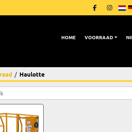
facebook
instagr
HOME
VOORRAAD
raad
Haulotte