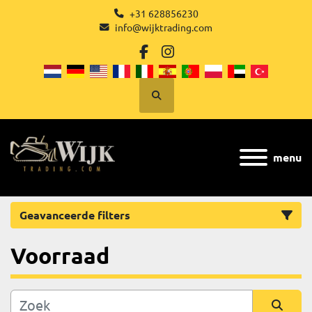
+31 628856230
info@wijktrading.com
facebook
instagram
Zoek
menu
Geavanceerde filters
Voorraad
Categorie
Fabrikant