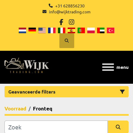
+31 628856230
info@wijktrading.com
facebook
instagram
Zoek
menu
Geavanceerde filters
Voorraad
Fronteq
Categorie
Fabrikant