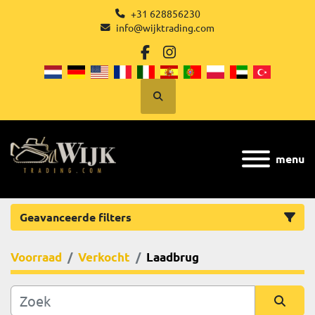
+31 628856230
info@wijktrading.com
facebook
instagram
Zoek
menu
Geavanceerde filters
Voorraad
Verkocht
Laadbrug
Categorie